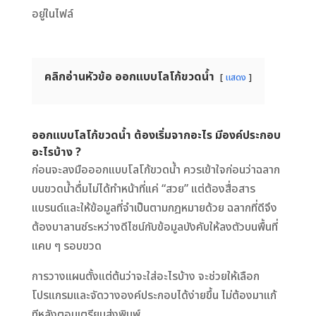
อยู่ในไฟล์
คลิกอ่านหัวข้อ ออกแบบโลโก้ขวดน้ำ
แสดง
ออกแบบโลโก้ขวดน้ำ ต้องเริ่มจากอะไร มีองค์ประกอบ
อะไรบ้าง ?
ก่อนจะลงมือออกแบบโลโก้ขวดน้ำ ควรเข้าใจก่อนว่าฉลาก
บนขวดน้ำดื่มไม่ได้ทำหน้าที่แค่ “สวย” แต่ต้องสื่อสาร
แบรนด์และให้ข้อมูลที่จำเป็นตามกฎหมายด้วย ฉลากที่ดีจึง
ต้องบาลานซ์ระหว่างดีไซน์กับข้อมูลบังคับให้ลงตัวบนพื้นที่
แคบ ๆ รอบขวด
การวางแผนตั้งแต่ต้นว่าจะใส่อะไรบ้าง จะช่วยให้เลือก
โปรแกรมและจัดวางองค์ประกอบได้ง่ายขึ้น ไม่ต้องมาแก้
ทีหลังตอนเตรียมส่งพิมพ์