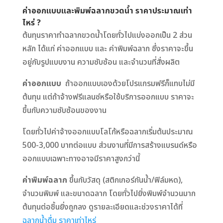
ค่าออกแบบและพิมพ์ฉลากขวดน้ำ ราคาประมาณเท่า
ไหร่ ?
ต้นทุนราคาทำฉลากขวดน้ำโดยทั่วไปแบ่งออกเป็น 2 ส่วน
หลัก ได้แก่ ค่าออกแบบ และ ค่าพิมพ์ฉลาก ซึ่งราคาจะขึ้น
อยู่กับรูปแบบงาน ความซับซ้อน และจำนวนที่สั่งผลิต
ค่าออกแบบ
ถ้าออกแบบเองด้วยโปรแกรมฟรีก็แทบไม่มี
ต้นทุน แต่ถ้าจ้างฟรีแลนซ์หรือใช้บริการออกแบบ ราคาจะ
ขึ้นกับความซับซ้อนของงาน
โดยทั่วไปค่าจ้างออกแบบโลโก้หรือฉลากเริ่มต้นประมาณ
500-3,000 บาทต่อแบบ ส่วนงานที่มีการสร้างแบรนด์หรือ
ออกแบบเฉพาะทางอาจมีราคาสูงกว่านี้
ค่าพิมพ์ฉลาก
ขึ้นกับวัสดุ (สติกเกอร์กันน้ำ/ฟิล์มหด),
จำนวนพิมพ์ และขนาดฉลาก โดยทั่วไปยิ่งพิมพ์จำนวนมาก
ต้นทุนต่อชิ้นยิ่งถูกลง ดูรายละเอียดและช่วงราคาได้ที่
ฉลากน้ำดื่ม ราคาเท่าไหร่