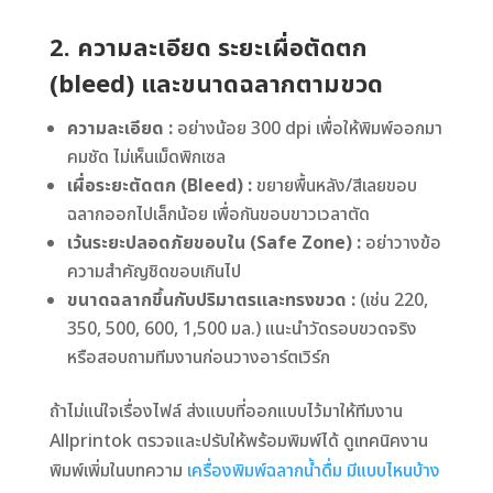
2. ความละเอียด ระยะเผื่อตัดตก
(bleed) และขนาดฉลากตามขวด
ความละเอียด :
อย่างน้อย 300 dpi เพื่อให้พิมพ์ออกมา
คมชัด ไม่เห็นเม็ดพิกเซล
เผื่อระยะตัดตก (Bleed) :
ขยายพื้นหลัง/สีเลยขอบ
ฉลากออกไปเล็กน้อย เพื่อกันขอบขาวเวลาตัด
เว้นระยะปลอดภัยขอบใน (Safe Zone) :
อย่าวางข้อ
ความสำคัญชิดขอบเกินไป
ขนาดฉลากขึ้นกับปริมาตรและทรงขวด :
(เช่น 220,
350, 500, 600, 1,500 มล.) แนะนำวัดรอบขวดจริง
หรือสอบถามทีมงานก่อนวางอาร์ตเวิร์ก
ถ้าไม่แน่ใจเรื่องไฟล์ ส่งแบบที่ออกแบบไว้มาให้ทีมงาน
Allprintok ตรวจและปรับให้พร้อมพิมพ์ได้ ดูเทคนิคงาน
พิมพ์เพิ่มในบทความ
เครื่องพิมพ์ฉลากน้ำดื่ม มีแบบไหนบ้าง