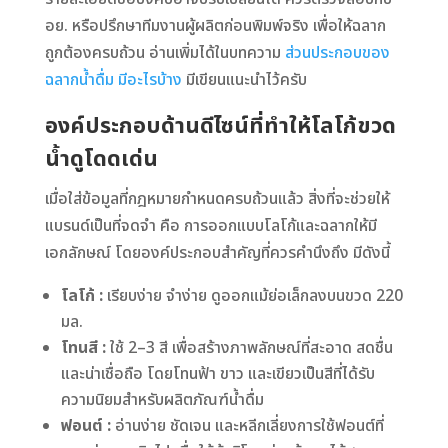
อย. หรือปรึกษาทีมงานผู้ผลิตก่อนพิมพ์จริง เพื่อให้ฉลาก
ถูกต้องครบถ้วน อ่านเพิ่มได้ในบทความ
ส่วนประกอบของ
ฉลากน้ำดื่ม มีอะไรบ้าง
มีเขียนแนะนำไว้ครับ
องค์ประกอบด้านดีไซน์ที่ทำให้โลโก้ขวด
น้ำดูโดดเด่น
เมื่อใส่ข้อมูลที่กฎหมายกำหนดครบถ้วนแล้ว สิ่งที่จะช่วยให้
แบรนด์เป็นที่จดจำ คือ การออกแบบโลโก้และฉลากให้มี
เอกลักษณ์ โดยองค์ประกอบสำคัญที่ควรคำนึงถึง มีดังนี้
โลโก้ :
เรียบง่าย จำง่าย ดูออกแม้ย่อเล็กลงบนขวด 220
มล.
โทนสี :
ใช้ 2–3 สี เพื่อสร้างภาพลักษณ์ที่สะอาด สดชื่น
และน่าเชื่อถือ โดยโทนฟ้า ขาว และเขียวเป็นสีที่ได้รับ
ความนิยมสำหรับผลิตภัณฑ์น้ำดื่ม
ฟอนต์ :
อ่านง่าย ชัดเจน และหลีกเลี่ยงการใช้ฟอนต์ที่