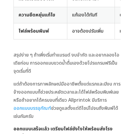
ความยืดหยุ่นแก้ไข
แก้เองได้ทันที
ต้องปร
ไฟล์พร้อมพิมพ์
อาจต้องปรับเพิ่ม
มักได้ไ
สรุปง่าย ๆ ถ้าเพิ่งเริ่มทำแบรนด์ งบจำกัด และอยากลองไอ
เดียก่อน การออกแบบขวดน้ำดื่มเองด้วยโปรแกรมฟรีเป็น
จุดเริ่มที่ดี
แต่ถ้าต้องการภาพลักษณ์มืออาชีพตั้งแต่แรกและมีงบ การ
จ้างออกแบบก็ช่วยประหยัดเวลาและได้ไฟล์พร้อมพิมพ์เลย
หรือถ้าอยากได้ครบจบที่เดียว Allprintok มีบริการ
ออกแบบบรรจุภัณฑ์
ช่วยดูแลตั้งแต่ดีไซน์ไปจนถึงพิมพ์ได้
เช่นกันครับ
ออกแบบเสร็จแล้ว เตรียมไฟล์ยังไงให้พร้อมส่งโรง