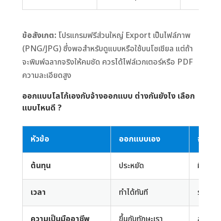
ข้อสังเกต:
โปรแกรมฟรีส่วนใหญ่ Export เป็นไฟล์ภาพ
(PNG/JPG) ซึ่งพอสำหรับดูแบบหรือใช้บนโซเชียล แต่ถ้า
จะพิมพ์ฉลากจริงให้คมชัด ควรได้ไฟล์เวกเตอร์หรือ PDF
ความละเอียดสูง
ออกแบบโลโก้เองกับจ้างออกแบบ ต่างกันยังไง เลือก
แบบไหนดี ?
หัวข้อ
ออกแบบเอง
จ้างอ
ต้นทุน
ประหยัด
มีค่าใช
เวลา
ทำได้ทันที
รอคิว/
ความเป็นมืออาชีพ
ขึ้นกับทักษะเรา
สม่ำเสม