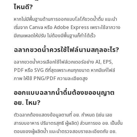
ไหนดี?
หากไม่มีพื้นฐานด้านการออกแบบโลโก้ขวดน้ำดื่ม แนะนำ
เริ่มจาก Canva หรือ Adobe Express เพราะใช้ลากวาง
มีเทมเพลตให้ปรับ ไม่ต้องมีพื้นฐานก็ทำได้เร็ว
ฉลากขวดน้ำควรใช้ไฟล์นามสกุลอะไร?
ฉลากขวดน้ำควรเลือกใช้ไฟล์เวกเตอร์อย่าง AI, EPS,
PDF หรือ SVG ดีที่สุดเพราะคมทุกขนาด หากมีแค่ไฟล์
ภาพ ให้ใช้ PNG/PDF ความละเอียดสูง
ออกแบบฉลากน้ำดื่มต้องขออนุญาต
อย. ไหม?
ตัวฉลากต้องแสดงข้อมูลตามที่ อย. กำหนด (เช่น เลข
สารบบอาหาร ปริมาตรสุทธิ ผู้ผลิต) ส่วนการขอ อย. เป็นขั้น
ตอนของผู้ผลิตน้ำ แนะนำตรวจสอบรายละเอียดกับ อย.