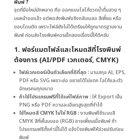
พิมพ์ ?
จุดที่มือใหม่มักพลาด คือ ออกแบบโลโก้ขวดน้ำดื่มสวย ๆ
บนหน้าจอแล้ว แต่พอส่งพิมพ์จริงกลับเบลอ สีเพี้ยน หรือ
ขอบโดนตัด เพราะไฟล์ยังไม่ได้เตรียมให้ถูกมาตรฐานงาน
พิมพ์ ก่อนส่งโรงพิมพ์ควรเช็กสองเรื่องนี้ให้ดีครับ
1. ฟอร์แมตไฟล์และโหมดสีที่โรงพิมพ์
ต้องการ (AI/PDF เวกเตอร์, CMYK)
ไฟล์เวกเตอร์เป็นตัวเลือกที่ดีที่สุด :
นามสกุล AI, EPS,
PDF หรือ SVG เพราะย่อ ขยายได้ไม่แตก โลโก้และตัว
อักษรคมทุกขนาด
ถ้าใช้โปรแกรมฟรีที่ได้แค่ไฟล์ภาพ :
ให้ Export เป็น
PNG หรือ PDF ความละเอียดสูงสุดที่ทำได้
ใช้โหมดสี CMYK ไม่ใช่ RGB :
งานพิมพ์ใช้ระบบสี
CMYK สีที่เห็นบนจอ (RGB) อาจเพี้ยนเมื่อพิมพ์ ถ้า
โปรแกรมฟรีตั้งค่านี้ไม่ได้ แจ้งโรงพิมพ์ให้ช่วยปรับก่อน
พิมพ์