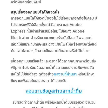
หรือผู้ผลิตก่อนพิมพ์
สรุปเรื่องออกแบบโลโก้ขวดน้ำ
การออกแบบโลโก้ขวดน้ำเองไม่ใช่เรื่องยากอีกต่อไปครับ มี
โปรแกรมฟรีให้เลือกตั้งแต่ Canva และ Adobe
Express ที่ใช้ง่ายสำหรับมือใหม่ ไปจนถึง Adobe
Illustrator สำหรับงานเวกเตอร์ระดับมืออาชีพ ขอแค่
เลือกให้เหมาะกับทักษะและวางแผนไฟล์ให้พร้อมพิมพ์ตั้งแต่
ต้น โลโก้สวย ๆ ก็กลายเป็นฉลากติดขวดจริงได้ไม่ยาก
เมื่อออกแบบเสร็จแล้วและอยากได้ฉลากคุณภาพพร้อมส่ง
Allprintok รับผลิตฉลากน้ำดื่มตามแบบ งานพิมพ์คมชัด
สั่งได้ไม่มีขั้นต่ำสูง ดูตัวอย่าง
ผลงานที่ผ่านมา
หรือปรึกษา
ทีมงานเพื่อขอใบเสนอราคาได้เลยครับ
สอบถามข้อมูลทำฉลากน้ำดื่ม
รับผลิตทำฉลากน้ำดื่ม พร้อมผลิตน้ำดื่มบรรจุขวด จำนวน