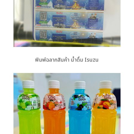
พิมพ์ฉลากสินค้า น้ำดื่ม Isuzu