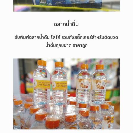
ฉลากน้ำดื่ม
รับพิมพ์ฉลากน้ำดื่ม โลโก้ รวมถึงสติ๊กเกอร์สำหรับติดขวด
น้ำดื่มทุกขนาด ราคาถูก